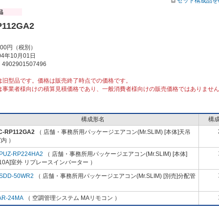
セット構成品を
P112GA2
000円（税別）
4年10月01日
902901507496
は旧型品です。価格は販売終了時点での価格です。
は事業者様向けの積算見積価格であり、一般消費者様向けの販売価格ではありませ
構成形名
構
C-RP112GA2
（ 店舗・事務所用パッケージエアコン(Mr.SLIM) [本体]天吊
内 ）
PUZ-RP224HA2
（ 店舗・事務所用パッケージエアコン(Mr.SLIM) [本体]
410A]室外 リプレースインバーター ）
SDD-50WR2
（ 店舗・事務所用パッケージエアコン(Mr.SLIM) [別売]分配管
AR-24MA
（ 空調管理システム MAリモコン ）