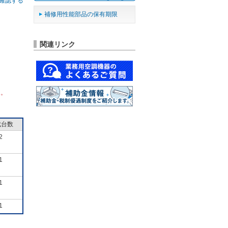
確認する
補修用性能部品の保有期限
関連リンク
ん。
成台数
2
1
1
1