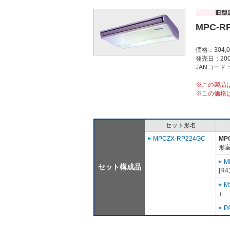
MPC-R
価格：304,
発売日：200
JANコード：4
※この製品
※この価格
セット形名
MPCZX-RP224GC
MP
形室
M
セット構成品
[R
M
）
P