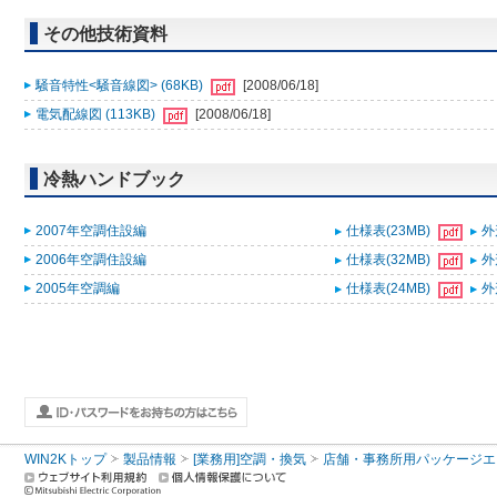
その他技術資料
騒音特性<騒音線図> (68KB)
[2008/06/18]
電気配線図 (113KB)
[2008/06/18]
冷熱ハンドブック
2007年空調住設編
仕様表(23MB)
外
2006年空調住設編
仕様表(32MB)
外
2005年空調編
仕様表(24MB)
外
WIN2Kトップ
製品情報
[業務用]空調・換気
店舗・事務所用パッケージエアコン