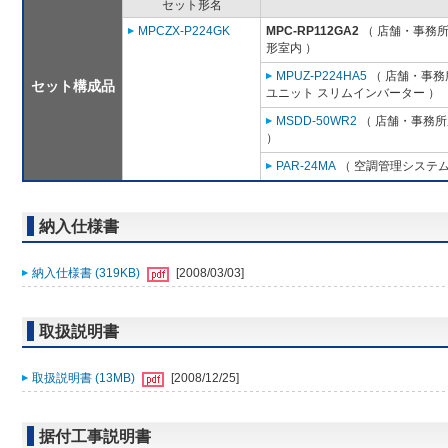
セット形名
MPCZX-P224GK
MPC-RP112GA2
（ 店舗・事務所用
形室内 ）
MPUZ-P224HA5
（ 店舗・事務所
セット構成品
ユニット スリムインバーター ）
MSDD-50WR2
（ 店舗・事務所用
）
PAR-24MA
（ 空調管理システム
納入仕様書
納入仕様書 (319KB)
[2008/03/03]
取扱説明書
取扱説明書 (13MB)
[2008/12/25]
据付工事説明書