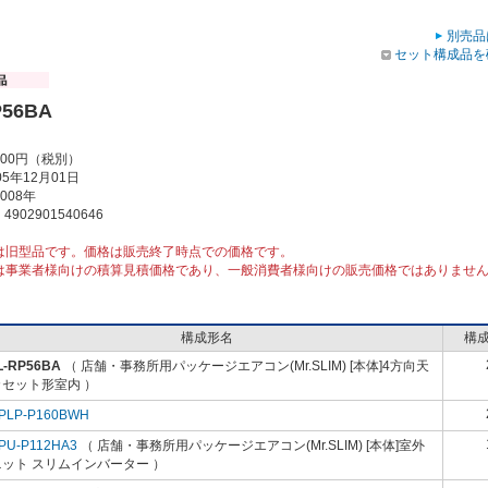
別売品
セット構成品を
P56BA
000円（税別）
5年12月01日
008年
902901540646
は旧型品です。価格は販売終了時点での価格です。
は事業者様向けの積算見積価格であり、一般消費者様向けの販売価格ではありませ
構成形名
構
L-RP56BA
（ 店舗・事務所用パッケージエアコン(Mr.SLIM) [本体]4方向天
カセット形室内 ）
PLP-P160BWH
PU-P112HA3
（ 店舗・事務所用パッケージエアコン(Mr.SLIM) [本体]室外
ット スリムインバーター ）