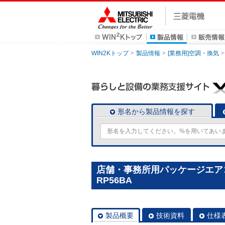
WIN2Kトップ
製品情報
[業務用]空調・換気
形名から製品情報を探す
店舗・事務所用パッケージエアコン(
RP56BA
製品概要
技術資料
仕様