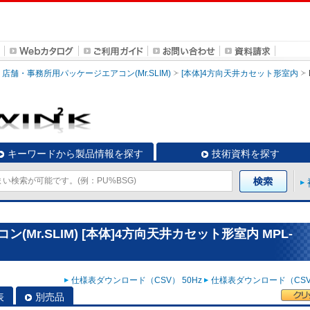
店舗・事務所用パッケージエアコン(Mr.SLIM)
[本体]4方向天井カセット形室内
キーワードから製品情報を探す
技術資料を探す
Mr.SLIM) [本体]4方向天井カセット形室内 MPL-
仕様表ダウンロード（CSV） 50Hz
仕様表ダウンロード（CSV）
表
別売品