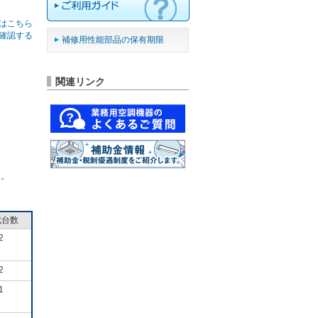
はこちら
確認する
補修用性能部品の保有期限
関連リンク
ん。
成台数
2
2
1