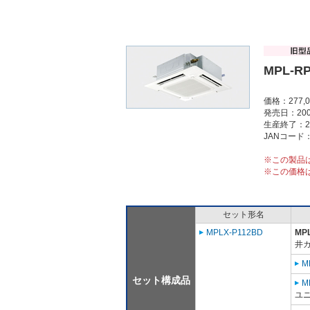
MPL-R
価格：277,
発売日：200
生産終了：2
JANコード：4
※この製品
※この価格
セット形名
MPLX-P112BD
MP
井
M
セット構成品
M
ユニ