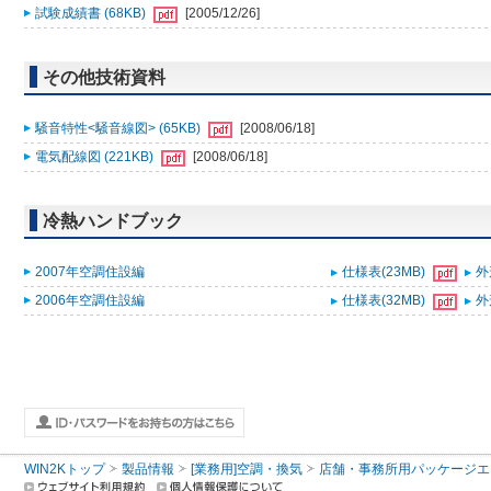
試験成績書 (68KB)
[2005/12/26]
その他技術資料
騒音特性<騒音線図> (65KB)
[2008/06/18]
電気配線図 (221KB)
[2008/06/18]
冷熱ハンドブック
2007年空調住設編
仕様表(23MB)
外
2006年空調住設編
仕様表(32MB)
外
WIN2Kトップ
製品情報
[業務用]空調・換気
店舗・事務所用パッケージエアコン