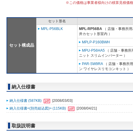
※この価格は事業者様向けの積算見積価
セット形名
MPL-P56BLK
MPL-RP56BA
（ 店舗・事務所用パッ
井カセット形室内 ）
MPLP-P160BWH
セット構成品
MPU-P56HA5
（ 店舗・事務所用パ
ニット スリムインバーター ）
PAR-SW9RA
（ 店舗・事務所用パ
ン ワイヤレスリモコンキット ）
納入仕様書
納入仕様書 (587KB)
[2008/03/03]
納入仕様書<(別売組込図)> (115KB)
[2008/04/21]
取扱説明書