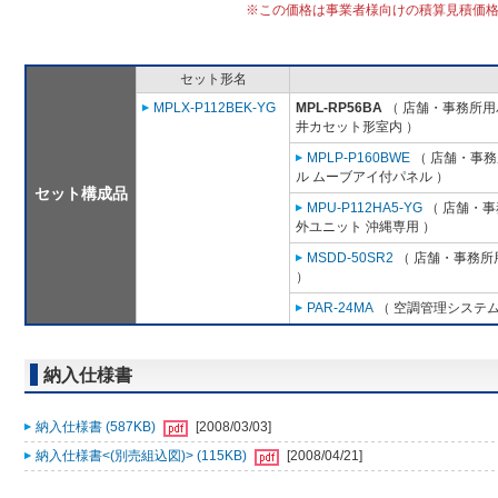
※この価格は事業者様向けの積算見積価
セット形名
MPLX-P112BEK-YG
MPL-RP56BA
（ 店舗・事務所用パッ
井カセット形室内 ）
MPLP-P160BWE
（ 店舗・事務所
ル ムーブアイ付パネル ）
セット構成品
MPU-P112HA5-YG
（ 店舗・事務
外ユニット 沖縄専用 ）
MSDD-50SR2
（ 店舗・事務所用
）
PAR-24MA
（ 空調管理システム
納入仕様書
納入仕様書 (587KB)
[2008/03/03]
納入仕様書<(別売組込図)> (115KB)
[2008/04/21]