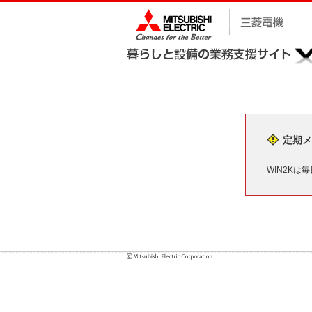
定期メ
WIN2Kは