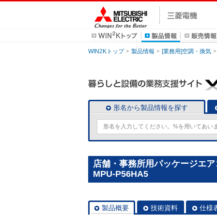
WIN2Kトップ
製品情報
[業務用]空調・換気
形名から製品情報を探す
店舗・事務所用パッケージエアコン
MPU-P56HA5
製品概要
技術資料
仕様