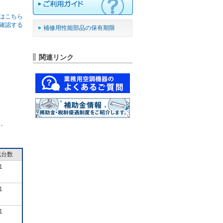
はこちら
確認する
補修用性能部品の保有期限
関連リンク
ん。
成台数
1
1
1