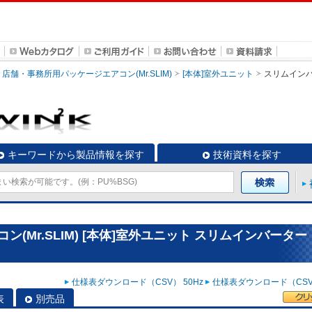
店舗・事務所用パッケージエアコン(Mr.SLIM)
[本体]室外ユニット
スリムイン
キーワードから製品情報を探す
技術資料を探す
(Mr.SLIM) [本体]室外ユニット スリムインバーター
仕様表ダウンロード（CSV） 50Hz
仕様表ダウンロード（CSV）
表
別売品