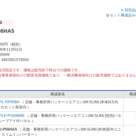
別売品
セット構成品を
56HA5
000円（税別）
6年11月01日
008年
902901579004
は旧型品です。価格は販売終了時点での価格です。
は事業者様向けの積算見積価格であり、一般消費者様向けの販売価格ではありませ
構成形名
構
PL-RP56BA
（ 店舗・事務所用パッケージエアコン(Mr.SLIM) [本体]4方向
井カセット形室内 ）
PLP-P160BWE
（ 店舗・事務所用パッケージエアコン(Mr.SLIM) [別売]パネ
ムーブアイ付パネル ）
U-P56HA5
（ 店舗・事務所用パッケージエアコン(Mr.SLIM) [本体]室外ユニ
 スリムインバーター ）