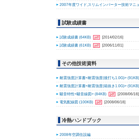
2007年度ワイド,スリムインバーター技術マニュアル追
試験成績書
試験成績書 (64KB)
[2014/02/16]
試験成績書 (61KB)
[2006/11/01]
その他技術資料
耐震強度計算書<耐震強度(後打ち1.0G)> (91KB
耐震強度計算書<耐震強度(箱抜き1.0G)> (91KB
騒音特性<騒音線図> (84KB)
[2008/06/18]
電気配線図 (100KB)
[2008/06/18]
冷熱ハンドブック
2008年空調住設編