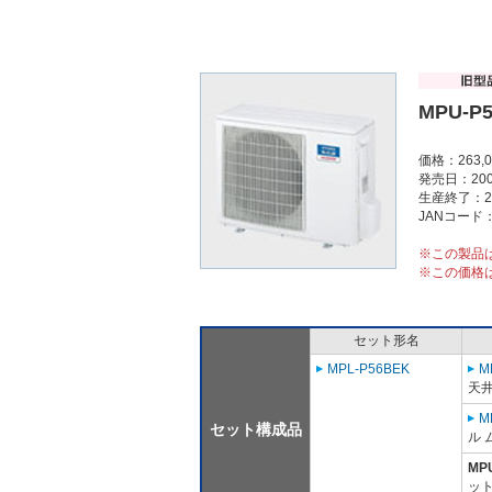
MPU-P
価格：263,
発売日：200
生産終了：2
JANコード：4
※この製品
※この価格
セット形名
MPL-P56BEK
M
天
M
セット構成品
ル 
MP
ット