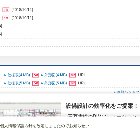
)
[2018/10/11]
)
[2018/10/11]
8]
4]
仕様表(4 MB)
外形図(4 MB)
URL
仕様表(5 MB)
外形図(5 MB)
URL
冷熱ハンドブ
設備設計の効率化をご提案！
三菱電機のBIMソリューション
（空調.換気.照明）
個人情報保護方針を改定しましたのでお知らせい
店舗・事務所用パッケージエアコン(Mr.SLIM)
[本体]室外ユニット
中温用
PU
詳細を見る