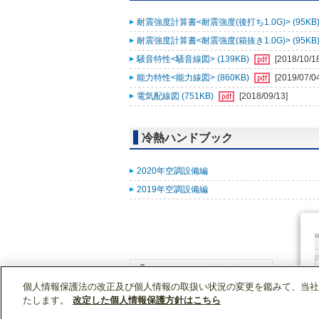
耐震強度計算書<耐震強度(後打ち1.0G)> (95KB
耐震強度計算書<耐震強度(箱抜き1.0G)> (95KB
騒音特性<騒音線図> (139KB)
[2018/10/1
能力特性<能力線図> (860KB)
[2019/07/0
電気配線図 (751KB)
[2018/09/13]
冷熱ハンドブック
2020年空調設備編
2019年空調設備編
個人情報保護法の改正及び個人情報の取扱い状況の変更を鑑みて、当社
WIN2Kトップ
製品情報
[業務用]空調・換気
たします。
改定した個人情報保護方針はこちら