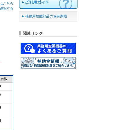
はこちら
確認する
補修用性能部品の保有期限
関連リンク
ん。
成台数
1
2
1
1