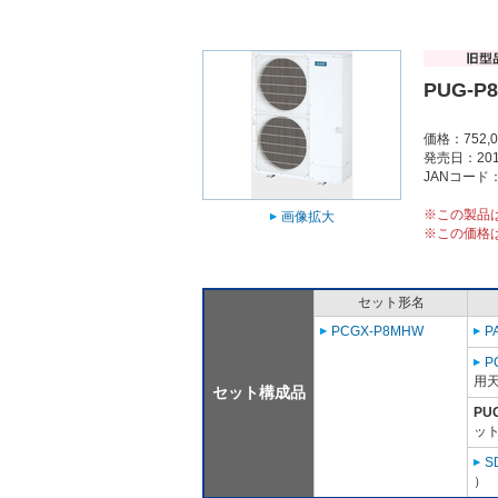
PUG-P
価格：752,
発売日：201
JANコード：4
※この製品
画像拡大
※この価格
セット形名
PCGX-P8MHW
P
P
用天
セット構成品
PU
ット
S
）