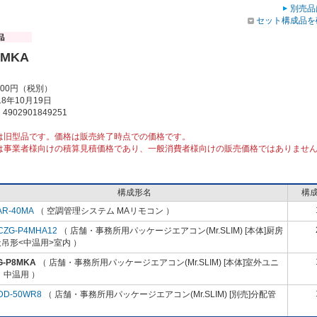
別売品
セット構成品を
8MKA
000円（税別）
8年10月19日
902901849251
は旧型品です。価格は販売終了時点での価格です。
は事業者様向けの積算見積価格であり、一般消費者様向けの販売価格ではありませ
構成形名
構
AR-40MA
（ 空調管理システム MAリモコン ）
CZG-P4MHA12
（ 店舗・事務所用パッケージエアコン(Mr.SLIM) [本体]厨房
吊形<中温用>室内 ）
G-P8MKA
（ 店舗・事務所用パッケージエアコン(Mr.SLIM) [本体]室外ユニ
 中温用 ）
DD-50WR8
（ 店舗・事務所用パッケージエアコン(Mr.SLIM) [別売]分配管