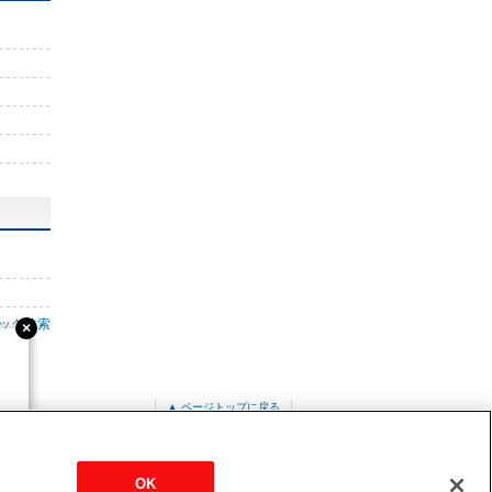
ック検索
▲ ページトップに戻る
G-P8MKA
OK