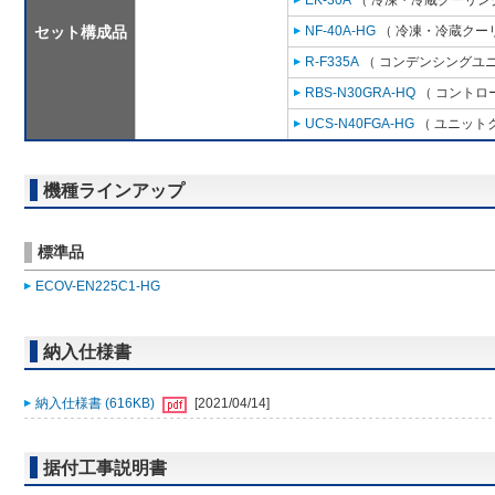
EK-30A
（ 冷凍・冷蔵クーリング
セット構成品
NF-40A-HG
（ 冷凍・冷蔵クーリ
R-F335A
（ コンデンシングユニ
RBS-N30GRA-HQ
（ コントロ
UCS-N40FGA-HG
（ ユニットク
機種ラインアップ
標準品
ECOV-EN225C1-HG
納入仕様書
納入仕様書 (616KB)
[2021/04/14]
据付工事説明書