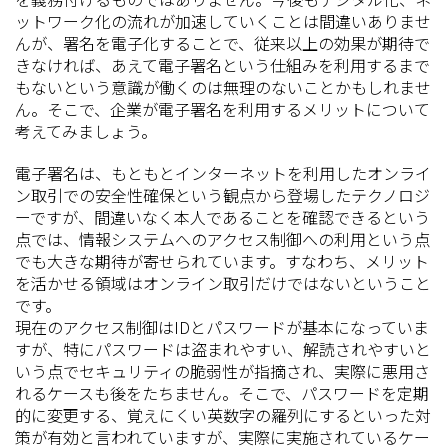
ットワーク化の流れが加速していくことは間違いありませ
んが、署名を電子化することで、従来以上の効果が期待で
きなければ、あえて電子署名という仕組みを利用するまで
もないという意識が働くのは無理のないことかもしれませ
ん。そこで、企業が電子署名を利用するメリットについて
考えてみましょう。
電子署名は、もともとインターネットを利用したオンライ
ン取引での安全性確保という観点から登場したテクノロジ
ーですが、間違いなく本人であることを確認できるという
点では、情報システムへのアクセス制御への利用という点
でも大きな期待が寄せられています。すなわち、メリット
を活かせる領域はオンライン取引だけではないということ
です。
現在のアクセス制御はIDとパスワードが基本になっていま
すが、特にパスワードは盗まれやすい、解読されやすいと
いう点でセキュリティの脆弱性が指摘され、実際に悪用さ
れるケースも後をたちません。そこで、パスワードを定期
的に変更する、覚えにくい英数字の羅列にするといった対
策が有効と言われていますが、実際に実施されているケー