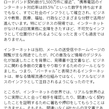
ロードバンド契約数が1,500万件に接近"、"携帯電話のイ
ンターネット対応率は89.5％"といった数字を持ち出すま
でもなく、すでに社会のインフラとして確立され、ビジネ
スや教育、医療、福祉、行政などさまざまな分野で活用が
進んでいます。特にビジネスの現場では、インターネット
がなければ日常業務に支障をきたすほど、不可欠なインフ
ラとして位置付けられるようになったと言っても過言では
ありません。
インターネットは当初、メールの送受信やホームページの
閲覧が主な用途でしたが、PCの普及など情報のデジタル
化が加速したことを背景に、見積書や注文書など、ビジネ
スに関わる多数の文書をやり取りするためのツールとなり
ました。つまり、"バーチャル"と表現されるインターネッ
トは、単なる情報流通の仕組みではなく、リアルなビジネ
スのインフラとして注目されるようになったのです。
ところが、インターネットの世界では、リアルな世界のよ
うに実際に人と会って相手を確認したり、間違いなく契約
したことを証明するために署名や押印をしてもらうことは
できません。そもそも、間違いなくA社からの注文書であ