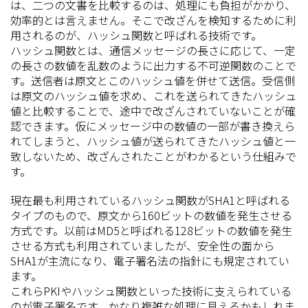
は、二つの文書を比較するのは、処理にも負担がかかり、
効率的とは言えません。そこで改ざんを検知するために利
用されるのが、ハッシュ関数と呼ばれる技術です。
ハッシュ関数とは、通信メッセージの長さに応じて、一定
の長さの数値を乱数のように出力する不可逆関数のことで
す。送信者は原文とこのハッシュ値を併せて送信。受信側
は原文のハッシュ値を求め、これを送られてきたハッシュ
値と比較することで、途中で改ざんされていないことが確
認できます。仮にメッセージ中の数値の一部が書き換えら
れてしまうと、ハッシュ値が送られてきたハッシュ値と一
致しないため、改ざんされたことがわかるという仕組みで
す。
現在最も利用されているハッシュ関数がSHA1と呼ばれる
タイプのもので、原文から160ビットの数値を発生させる
方式です。以前はMD5と呼ばれる128ビットの数値を発生
させる方式も利用されていましたが、安全性の面から
SHA1が主流になり、電子署名法の指針にも規定されてい
ます。
これらPKIやハッシュ関数といった技術に支えられている
のが電子署名です。かなり複雑な処理に見えるかもしれま