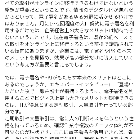
べての取引がオンラインに移行できるわけではないという
発想が重要だということです。情報のデジタル化が進んだ
からといって、電子署名があるゆる分野に活かせるわけで
はありません。月に1～2回程度の大口契約に電子署名を利
用するだけでは、企業経営上の大きなメリットは期待でき
ないということです。現在電子署名は、既存の紙ベースで
の取引をオンライン上に移行するという前提で議論されて
いる傾向にありますが、企業には、電子署名やPKIの本来
のメリットを見極め、効果が高い部分だけに導入していく
という考え方が重要と言えるでしょう。
では、電子署名やPKIがもたらす本来のメリットはどこに
あるのでしょうか。エキスパートインタビューにご登場い
ただいた牧野二郎弁護士が指摘するように、電子署名を利
用することでビジネス上最も大きなメリットが期待できる
のは、ITが得意とする定型取引、大量取引を行っている部
分です。
定期取引や大量取引は、常に人の判断ミスを伴うという性
格を持っているため、確認作業や複数のチェック体制が不
可欠なのが現状です。ここに電子署名を活用できれば、省
略したい手続きを短時間に処理し、業務上の負担を大きく