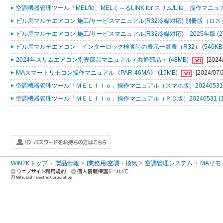
空調機器管理ツール「MELflo、MELく～るLINK for スリム/Lite」操作マニュアル
ビル用マルチエアコン 施工/サービスマニュアル(R32冷媒対応) 別冊版（ロスナ
ビル用マルチエアコン 施工/サービスマニュアル(R32冷媒対応) 2025年版 (2
ビル用マルチエアコン インターロック検査時の表示一覧表（R32） (546KB
2024年スリムエアコン別売部品マニュアル＜共通部品＞ (48MB)
[2024
MAスマートリモコン操作マニュアル《PAR-46MA》 (15MB)
[2024/07/
空調機器管理ツール「ＭＥＬｆｌｏ」操作マニュアル（スマホ版）20240531 (
空調機器管理ツール「ＭＥＬｆｌｏ」操作マニュアル（ＰＣ版）20240531 (1
WIN2Kトップ
製品情報
[業務用]空調・換気
空調管理システム
MAリモ