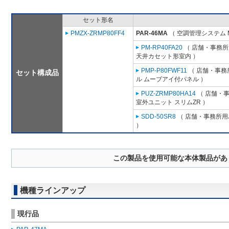
セット形名
PMZX-ZRMP80FF4
PAR-46MA
（ 空調管理システム 
PM-RP40FA20
（ 店舗・事務所用
天井カセット形室内 ）
PMP-P80FWF11
（ 店舗・事務所
セット構成品
ル ムーブアイ付パネル ）
PUZ-ZRMP80HA14
（ 店舗・事務
室外ユニット スリムZR ）
SDD-50SR8
（ 店舗・事務所用パ
）
この製品を使用可能な本体製品があ
機種ラインアップ
現行品