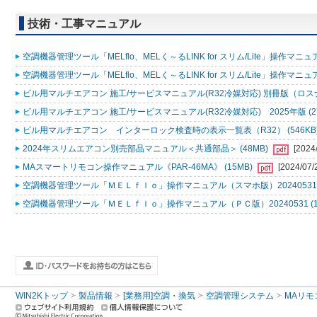
技術・工事マニュアル
空調機器管理ツール「MELflo、MELく～るLINK for スリム/Lite」操作マニュアル
空調機器管理ツール「MELflo、MELく～るLINK for スリム/Lite」操作マニュアル
ビル用マルチエアコン 施工/サービスマニュアル(R32冷媒対応) 別冊版（ロスナ
ビル用マルチエアコン 施工/サービスマニュアル(R32冷媒対応) 2025年版 (2
ビル用マルチエアコン インターロック検査時の表示一覧表（R32） (546KB
2024年スリムエアコン別売部品マニュアル＜共通部品＞ (48MB)
[2024
MAスマートリモコン操作マニュアル《PAR-46MA》 (15MB)
[2024/07/
空調機器管理ツール「ＭＥＬｆｌｏ」操作マニュアル（スマホ版）20240531 (
空調機器管理ツール「ＭＥＬｆｌｏ」操作マニュアル（ＰＣ版）20240531 (1
WIN2Kトップ
製品情報
[業務用]空調・換気
空調管理システム
MAリモ