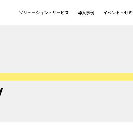
ソリューション・サービス
導入事例
イベント・セミ
e are innovators
働
novators Story
ワー
novators Movie（coming soon）
教育
y
ひらめきノート
福利
ロジェクトストーリー
オフ