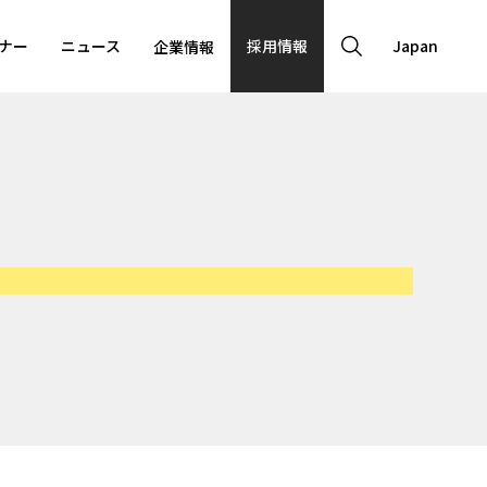
ENTRY
ナー
ニュース
採用情報
Japan
企業情報
く環境・制度
クスタイル
制度
厚生
ィス紹介