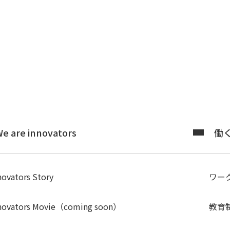
e are innovators
働
novators Story
ワー
novators Movie（coming soon）
教育