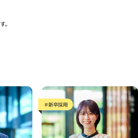
す。
ンターンシップ
ENTRY
＃新卒採用
※マイナビ2028に遷移します
グラム