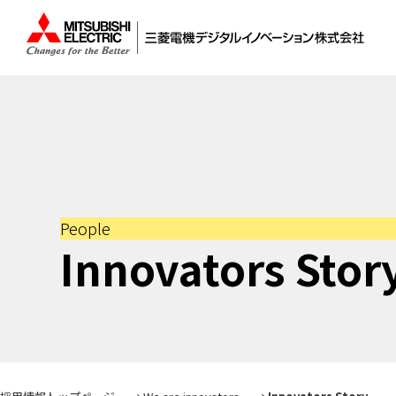
採用情報トップページ
三菱電機デジタルイノベーション株式会社 採用情報
私たちについて
W
事業を知る
In
People
仕事を知る
In
Innovators Stor
求める人財像
企業理念
プ