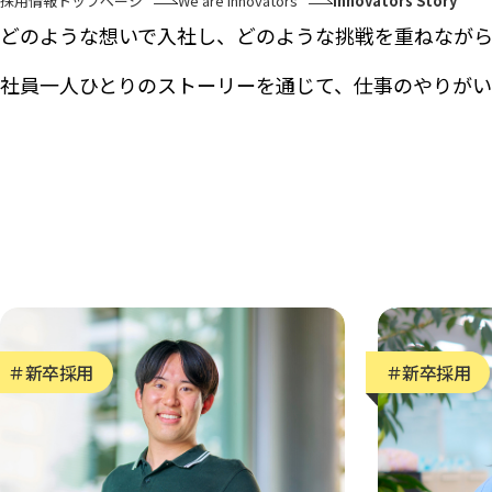
採用情報トップページ
We are innovators
Innovators Story
どのような想いで入社し、どのような挑戦を重ねなが
よくあるご質問
社員一人ひとりのストーリーを通じて、仕事のやりがい
新卒採用
ENTRY
＃新卒採用
＃新卒採用
※マイナビ2028に遷移します
2027年度 新卒採用募集要項