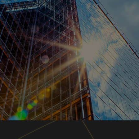
技術、人財、ノウハウの結集と、デジタル基盤
「Serendie®（セレンディ）」の活用により、お客様
の成長と、多様化する社会課題の解決に貢献する、
「循環型 デジタル・エンジニアリング企業」を目指し
ます。
詳細はこちら